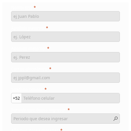
Nombre(s)
Apellido paterno
Apellido materno
Correo electrónico
Teléfono celul
ar
+52
Periodo que desea ingresar
Año que desea ingresar