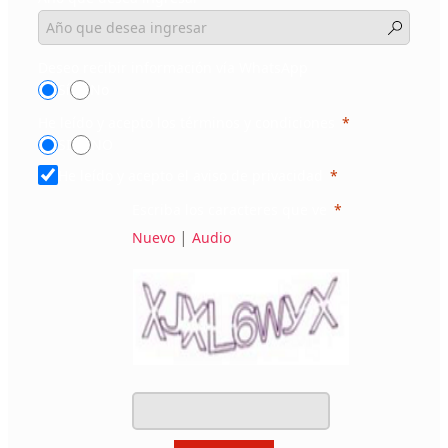
Deseo recibir información vía WhatsApp
Sí
No
He leído y acepto los términos y condiciones
SI
NO
He leído y acepto el aviso de privacidad
Escriba los caracteres que ve
|
Nuevo
Audio